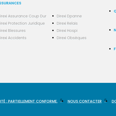
SSURANCES
Q
irexi Assurance Coup Dur
Direxi Dpanne
irexi Protection Juridique
Direxi Relais
N
irexi Blessures
Direxi Hospi
irexi Accidents
Direxi Obsèques
F
ITÉ : PARTIELLEMENT CONFORME.
NOUS CONTACTER
DO