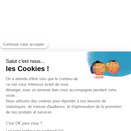
Aide-ménagère, frais de garde d’enfants ou
d’animaux.
Il existe deux packs différents pour répondre à vos
besoins et à votre budget.
Le pack accident (pour les hospitalisations liées
à un accident) ;
Le pack toutes causes.
Direxi Obsèques
Vous souhaitez mettre votre famille à l’abri en
anticipant vos obsèques ? L’assurance Obsèques
permet de couvrir tout ou partie des frais de ses
obsèques et/ou de laisser un capital à ses proches en
cas de décès.
Avec cette garantie, vos proches obtiennent à votre
décès :
Un capital compris entre 1 000 euros et 10 000